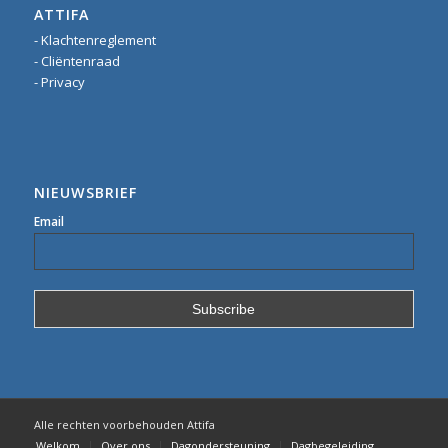
ATTIFA
- Klachtenreglement
- Cliëntenraad
- Privacy
NIEUWSBRIEF
Email
Alle rechten voorbehouden Attifa
Welkom
Over ons
Dagondersteuning
Dagbegeleiding