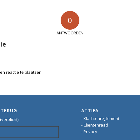
0
ANTWOORDEN
ie
n reactie te plaatsen.
J TERUG
ATTIFA
- Klachtenreglement
verplicht)
- Cliëntenraad
- Privacy