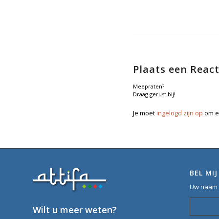
Plaats een React
Meepraten?
Draag gerust bij!
Je moet
ingelogd zijn op
om ee
BEL MI
Uw naam (
Wilt u meer weten?