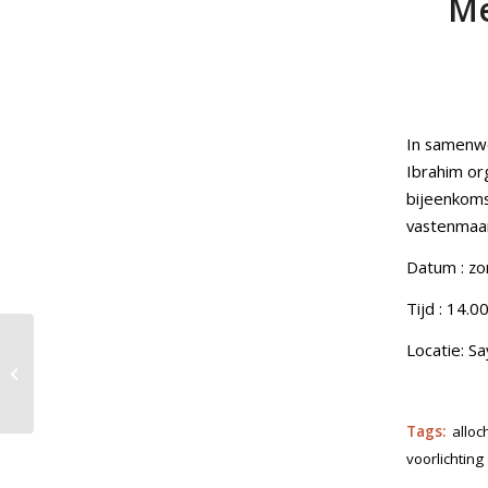
Me
In samenw
Ibrahim org
bijeenkoms
vastenmaa
Datum : z
Tijd : 14.0
Locatie: S
Hoe wilt u later
wonen?
Tags:
allo
voorlichting