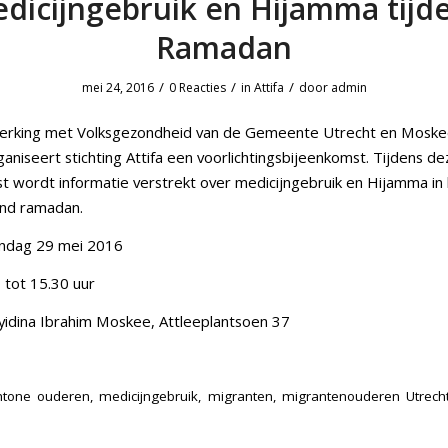
dicijngebruik en Hijamma tijd
Ramadan
/
/
/
mei 24, 2016
0 Reacties
in
Attifa
door
admin
erking met Volksgezondheid van de Gemeente Utrecht en Moskee
aniseert stichting Attifa een voorlichtingsbijeenkomst. Tijdens de
t wordt informatie verstrekt over medicijngebruik en Hijamma in
nd ramadan.
ondag 29 mei 2016
0 tot 15.30 uur
ayidina Ibrahim Moskee, Attleeplantsoen 37
chtone ouderen
,
medicijngebruik
,
migranten
,
migrantenouderen Utrech