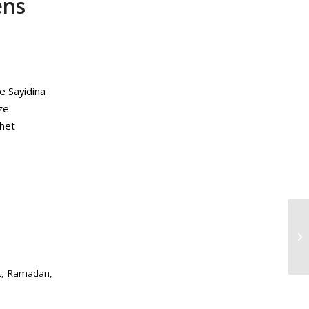
ens
 Sayidina
ze
 het
t
,
Ramadan
,