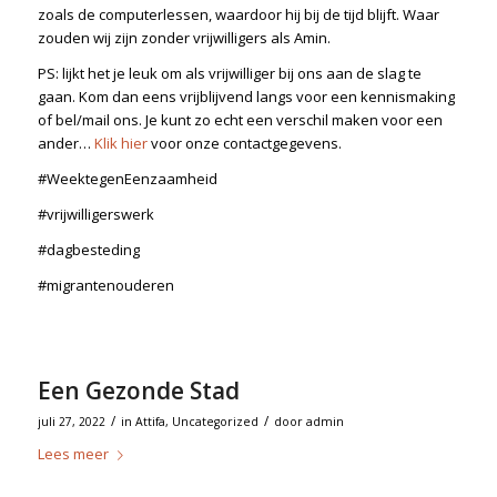
zoals de computerlessen, waardoor hij bij de tijd blijft. Waar
zouden wij zijn zonder vrijwilligers als Amin.
PS: lijkt het je leuk om als vrijwilliger bij ons aan de slag te
gaan. Kom dan eens vrijblijvend langs voor een kennismaking
of bel/mail ons. Je kunt zo echt een verschil maken voor een
ander…
Klik hier
voor onze contactgegevens.
#WeektegenEenzaamheid
#vrijwilligerswerk
#dagbesteding
#migrantenouderen
Een Gezonde Stad
/
/
juli 27, 2022
in
Attifa
,
Uncategorized
door
admin
Lees meer