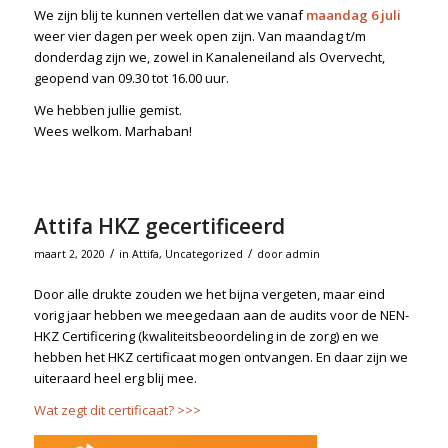
We zijn blij te kunnen vertellen dat we vanaf
maandag 6 juli
weer vier dagen per week open zijn. Van maandag t/m
donderdag zijn we, zowel in Kanaleneiland als Overvecht,
geopend van 09.30 tot 16.00 uur.
We hebben jullie gemist.
Wees welkom. Marhaban!
Attifa HKZ gecertificeerd
/
/
maart 2, 2020
in
Attifa
,
Uncategorized
door
admin
Door alle drukte zouden we het bijna vergeten, maar eind
vorig jaar hebben we meegedaan aan de audits voor de NEN-
HKZ Certificering (kwaliteitsbeoordeling in de zorg) en we
hebben het HKZ certificaat mogen ontvangen. En daar zijn we
uiteraard heel erg blij mee.
Wat zegt dit certificaat? >>>