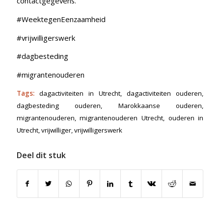
contactgegevens.
#WeektegenEenzaamheid
#vrijwilligerswerk
#dagbesteding
#migrantenouderen
Tags:
dagactiviteiten in Utrecht
,
dagactiviteiten ouderen
,
dagbesteding ouderen
,
Marokkaanse ouderen
,
migrantenouderen
,
migrantenouderen Utrecht
,
ouderen in
Utrecht
,
vrijwilliger
,
vrijwilligerswerk
Deel dit stuk