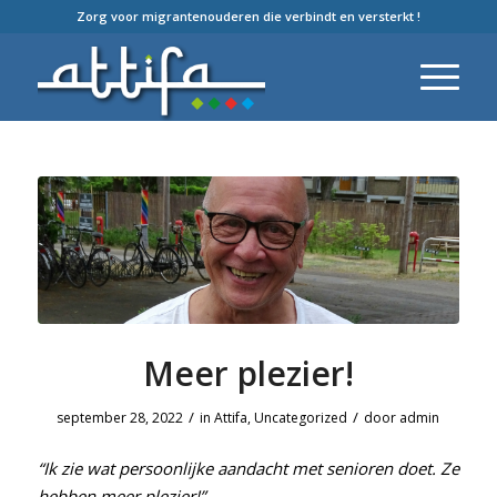
Zorg voor migrantenouderen die verbindt en versterkt !
Meer plezier!
/
/
september 28, 2022
in
Attifa
,
Uncategorized
door
admin
“Ik zie wat persoonlijke aandacht met senioren doet. Ze
hebben meer plezier!”