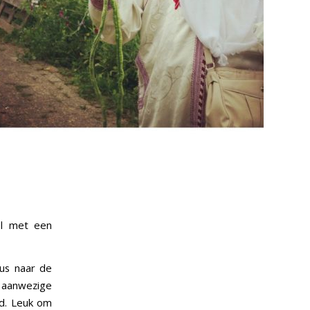
el met een
us naar de
anwezige
d. Leuk om