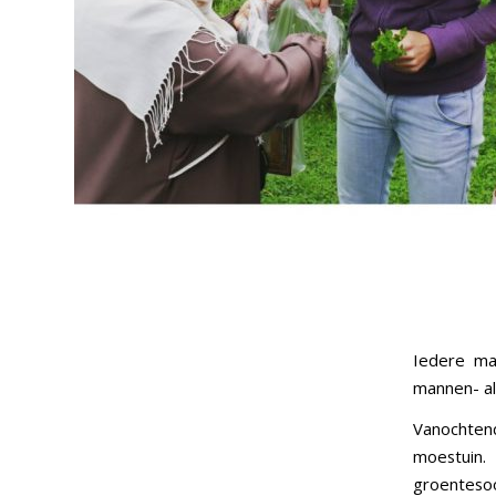
Iedere ma
mannen- a
Vanochten
moestuin
groenteso