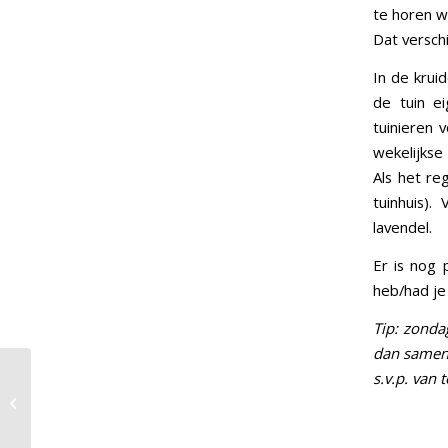
te horen w
Dat versch
In de krui
de tuin e
tuinieren 
wekelijkse
Als het reg
tuinhuis)
lavendel.
Er is nog 
heb/had je
Tip: zonda
dan same
s.v.p. van 
Medicijngebruik en
Hijamma tijdens
Ramadan