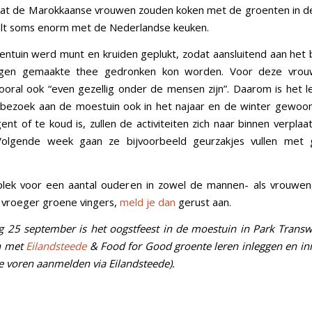
at de Marokkaanse vrouwen zouden koken met de groenten in d
ilt soms enorm met de Nederlandse keuken.
dentuin werd munt en kruiden geplukt, zodat aansluitend aan het
igen gemaakte thee gedronken kon worden. Voor deze vrou
vooral ook “even gezellig onder de mensen zijn”. Daarom is het l
 bezoek aan de moestuin ook in het najaar en de winter gewoo
ent of te koud is, zullen de activiteiten zich naar binnen verplaa
. Volgende week gaan ze bijvoorbeeld geurzakjes vullen met
plek voor een aantal ouderen in zowel de mannen- als vrouwe
 vroeger groene vingers,
meld je dan
gerust aan.
g 25 september is het oogstfeest in de moestuin in Park Transwi
n met
Eilandsteede
& Food for Good groente leren inleggen en i
te voren aanmelden via Eilandsteede).