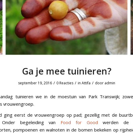
Ga je mee tuinieren?
/
/
/
september 19, 2016
0 Reacties
in
Attifa
door
admin
andag tuinieren we in de moestuin van Park Transwijk; zow
ls vrouwengroep.
d ging eerst de vrouwengroep op pad; gezellig met de buurtb
. Onder begeleiding van
Food for Good
werden de a
orten, pompoenen en walnoten in de bomen bekeken op rijphei