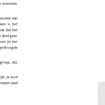
e moestuin.
 bezoek aan
wen is het
euk dat het
n doorgaat.
tsen (in het
 gedroogde
ngroep, dus
jk; je kunt
nmaken (wel